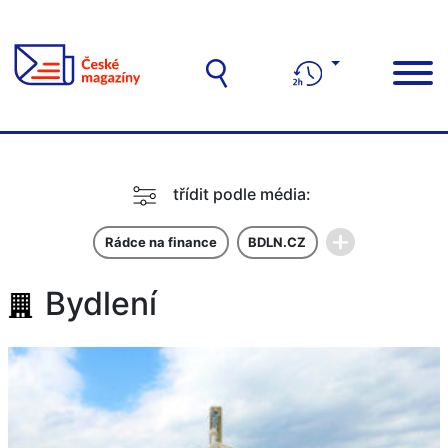
třídit podle média:
Rádce na finance
BDLN.CZ
Bydlení