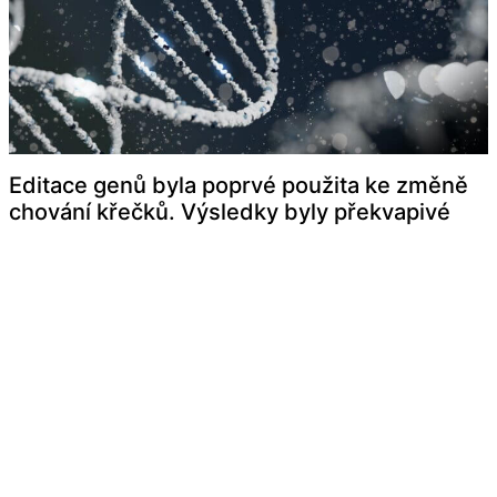
Editace genů byla poprvé použita ke změně
chování křečků. Výsledky byly překvapivé
© 2026
Vydavetelství Čas s.r.o.,.