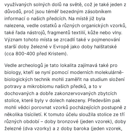
využívaných solných dolů na světě, což je také jeden z
důvodů, proč jsou téměř bezedným zásobníkem
informací o našich předcích. Na místě již byla
nalezena, vedle ostatků a různých organických vzorků,
také řada nástrojů, fragmentů textilií, kůže nebo vlny.
Význam tohoto místa se zrcadlí také v pojmenování
starší doby železné v Evropě jako doby halštatské
(cca 800-400 před Kristem).
Vedle archeologů je tato lokalita zajímavá také pro
biology, kteří se nyní pomocí moderních molekulárně-
biologických technik mohli zaměřit na studium složení
potravy a mikrobiomu našich předků, a to v
dochovaných a dobře zakonzervovaných zbytcích
stolice, které byly v dolech nalezeny. Především pak
mohli vědci porovnat vzorků pocházejících postupně z
několika tisíciletí. K tomuto účelu sloužila stolice ze tří
různých období ­­– doby bronzové (jeden vzorek), doby
železné (dva vzorky) a z doby baroka (jeden vzorek,