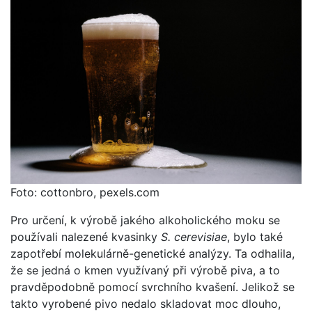
Foto: cottonbro, pexels.com
Pro určení, k výrobě jakého alkoholického moku se
používali nalezené kvasinky
S. cerevisiae
, bylo také
zapotřebí molekulárně-genetické analýzy. Ta odhalila,
že se jedná o kmen využívaný při výrobě piva, a to
pravděpodobně pomocí svrchního kvašení. Jelikož se
takto vyrobené pivo nedalo skladovat moc dlouho,