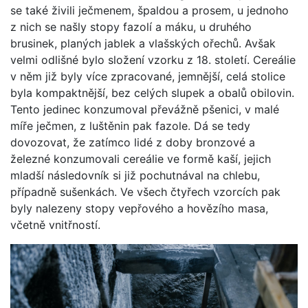
se také živili ječmenem, špaldou a prosem, u jednoho
z nich se našly stopy fazolí a máku, u druhého
brusinek, planých jablek a vlašských ořechů. Avšak
velmi odlišné bylo složení vzorku z 18. století. Cereálie
v něm již byly více zpracované, jemnější, celá stolice
byla kompaktnější, bez celých slupek a obalů obilovin.
Tento jedinec konzumoval převážně pšenici, v malé
míře ječmen, z luštěnin pak fazole. Dá se tedy
dovozovat, že zatímco lidé z doby bronzové a
železné konzumovali cereálie ve formě kaší, jejich
mladší následovník si již pochutnával na chlebu,
případně sušenkách. Ve všech čtyřech vzorcích pak
byly nalezeny stopy vepřového a hovězího masa,
včetně vnitřností.