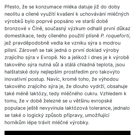
Přesto, že se konzumace mléka datuje již do doby
neolitu a cílené využití kvašení k uchovávání mléčných
výrobků bylo poprvé popsáno ve starší době
bronzové v Číně, současný výzkum odhalil první důkaz
domestikace, tedy cíleného použití plísně
P. roqueforti,
jež pravděpodobně vedla ke vzniku sýra s modrou
plísní. Zároveň se tak jedná o první doklad výroby
zrajícího sýra v Evropě. No a jelikož i dnes je k výrobě
takového sýra nutná sůl a stálá chladná teplota, jsou
halštatské doly nejlepším prostředím pro takovýto
inovativní postup. Navíc, kromě toho, že výhodou
takového zrajícího sýra je, že dlouho vydrží, obsahuje
také méně laktózy, tedy mléčného cukru. Vzhledem k
tomu, že v době železné se u většinu evropské
populace ještě nevyvinula laktózová tolerance, jednalo
se také o logický způsob přípravy, umožňující
horníkům lépe trávit mléčné výrobky.