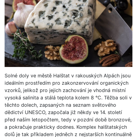
Solné doly ve městě Halštat v rakouských Alpách jsou
ideálním prostředím pro zakonzervování organických
vzorků, jelikož pro jejich zachování je vhodná místní
vysoká salinita a stálá teplota kolem 8 °C. Těžba soli v
těchto dolech, zapsaných na seznam světového
dědictví UNESCO, započala již někdy ve 14. století
před naším letopočtem, tedy v pozdní době bronzové,
a pokračuje prakticky dodnes. Komplex halštatských
dolů je tak příkladem jedněch z nejstarších kontinuálně