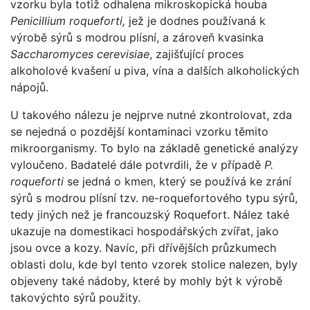
vzorku byla totiž odhalena mikroskopická houba
Penicillium roqueforti,
jež je dodnes používaná k
výrobě sýrů s modrou plísní, a zároveň kvasinka
Saccharomyces cerevisiae
, zajišťující proces
alkoholové kvašení u piva, vína a dalších alkoholických
nápojů.
U takového nálezu je nejprve nutné zkontrolovat, zda
se nejedná o pozdější kontaminaci vzorku těmito
mikroorganismy. To bylo na základě genetické analýzy
vyloučeno. Badatelé dále potvrdili, že v případě
P.
roqueforti
se jedná o kmen, který se používá ke zrání
sýrů s modrou plísní tzv. ne-roquefortového typu sýrů,
tedy jiných než je francouzský Roquefort. Nález také
ukazuje na domestikaci hospodářských zvířat, jako
jsou ovce a kozy. Navíc, při dřívějších průzkumech
oblasti dolu, kde byl tento vzorek stolice nalezen, byly
objeveny také nádoby, které by mohly být k výrobě
takovýchto sýrů použity.