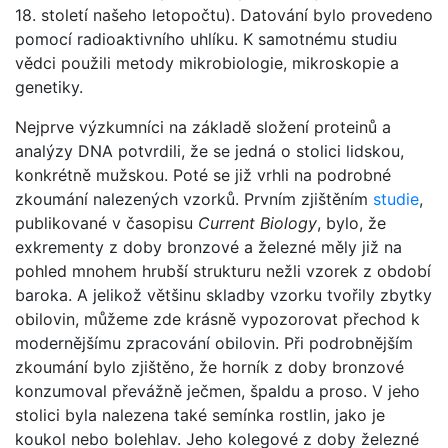
18. století našeho letopočtu). Datování bylo provedeno
pomocí radioaktivního uhlíku. K samotnému studiu
vědci použili metody mikrobiologie, mikroskopie a
genetiky.
Nejprve výzkumníci na základě složení proteinů a
analýzy DNA potvrdili, že se jedná o stolici lidskou,
konkrétně mužskou. Poté se již vrhli na podrobné
zkoumání nalezených vzorků. Prvním zjištěním
studie
,
publikované v časopisu
Current Biology
, bylo, že
exkrementy z doby bronzové a železné měly již na
pohled mnohem hrubší strukturu nežli vzorek z období
baroka. A jelikož většinu skladby vzorku tvořily zbytky
obilovin, můžeme zde krásně vypozorovat přechod k
modernějšímu zpracování obilovin. Při podrobnějším
zkoumání bylo zjištěno, že horník z doby bronzové
konzumoval převážně ječmen, špaldu a proso. V jeho
stolici byla nalezena také semínka rostlin, jako je
koukol nebo bolehlav. Jeho kolegové z doby železné