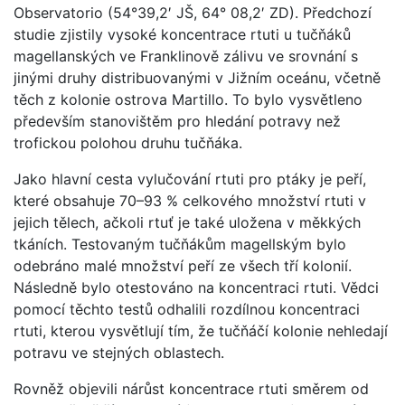
Observatorio (54°39,2′ JŠ, 64° 08,2′ ZD). Předchozí
studie zjistily vysoké koncentrace rtuti u tučňáků
magellanských ve Franklinově zálivu ve srovnání s
jinými druhy distribuovanými v Jižním oceánu, včetně
těch z kolonie ostrova Martillo. To bylo vysvětleno
především stanovištěm pro hledání potravy než
trofickou polohou druhu tučňáka.
Jako hlavní cesta vylučování rtuti pro ptáky je peří,
které obsahuje 70–93 % celkového množství rtuti v
jejich tělech, ačkoli rtuť je také uložena v měkkých
tkáních. Testovaným tučňákům magellským bylo
odebráno malé množství peří ze všech tří kolonií.
Následně bylo otestováno na koncentraci rtuti. Vědci
pomocí těchto testů odhalili rozdílnou koncentraci
rtuti, kterou vysvětlují tím, že tučňáčí kolonie nehledají
potravu ve stejných oblastech.
Rovněž objevili nárůst koncentrace rtuti směrem od