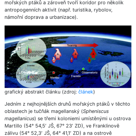
mořských ptáků a zároveň tvoří koridor pro několik
antropogenních aktivit (např. turistika, rybolov,
námořní doprava a urbanizace).
grafický abstrakt článku (zdroj:
článek
)
Jedním z nejhojnějších druhů mořských ptáků v těchto
oblastech je tučňák magellanský (
Spheniscus
magellanicus
) se třemi koloniemi umístěnými u ostrova
Martillo (54° 54,5′ JŠ, 67° 23′ ZD), ve Franklinově
zálivu (54° 52,3′ JŠ, 64° 41,1′ ZD) a na ostrově