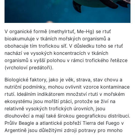
V organické formě (methylrtuť, Me-Hg) se rtuť
bioakumuluje v tkáních mořských organismů a
obohacuje tím trofickou síť. V důsledku toho se rtuť
nachází ve vysokých koncentracích v tkáních
organismů s vyšší polohou v rámci trofického řetězce
(vrcholoví predátoři).
Biologické faktory, jako je věk, strava, stav chovu a
nutriční podmínky, mohou ovlivnit vzorce kontaminace
rtutí. Ideálním indikátorem množství rtuti v mořském
ekosystému jsou mořští ptáci, protože se živí na
relativně vysokých trofických úrovních, jsou
dlouhověcí a mají také širokou geografickou distribuci.
Průliv Beagle a atlantické pobřeží Tierra del Fuego v
Argentině jsou důležitými zdroji potravy pro mnoho