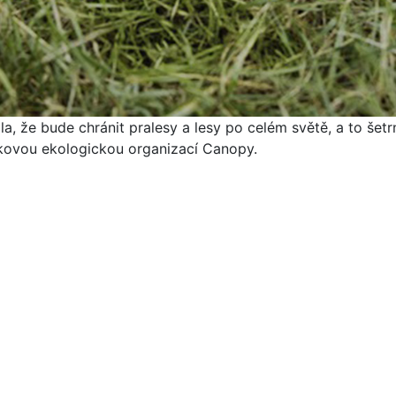
, že bude chránit pralesy a lesy po celém světě, a to šet
skovou ekologickou organizací Canopy.
© 2026
Vydavetelství Čas s.r.o.,.