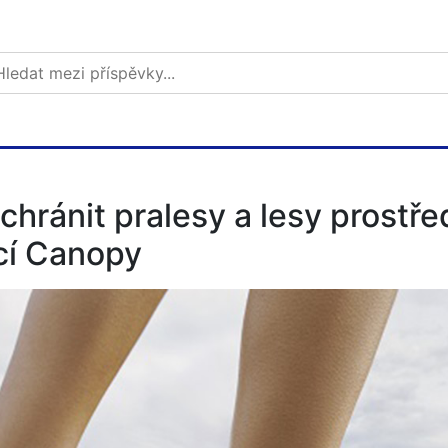
ánit pralesy a lesy prostřed
cí Canopy